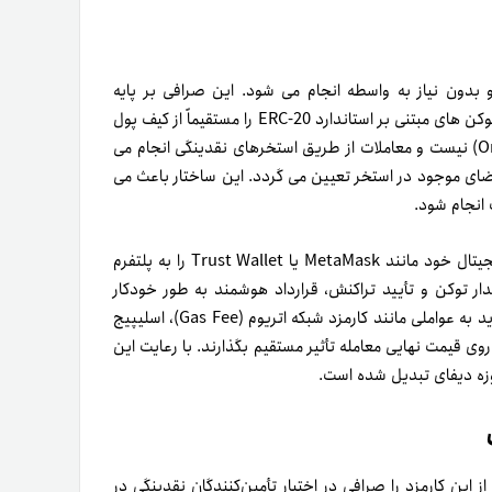
Un) به صورت غیرمتمرکز و بدون نیاز به واسطه انجام می شود. این صرافی بر پایه
قراردادهای هوشمند اتریوم ساخته شده و به کاربران اجازه می دهد توکن های مبتنی بر استاندارد ERC-20 را مستقیماً از کیف پول
خود مبادله کنند. در یونی سواپ خبری از دفتر سفارش (Order Book) نیست و معاملات از طریق استخرهای نقدینگی انجام می
ای موجود در استخر تعیین می گردد. این ساختار باعث می
انجام شود.
برای انجام معامله در یونی سواپ، کاربر تنها کافی است کیف پول دیجیتال خود مانند MetaMask یا Trust Wallet را به پلتفرم
ار توکن و تأیید تراکنش، قرارداد هوشمند به طور خودکار
مبادله را انجام می دهد. البته هنگام خرید و فروش در یونی سواپ باید به عواملی مانند کارمزد شبکه اتریوم (Gas Fee)، اسلیپیج
نند روی قیمت نهایی معامله تأثیر مستقیم بگذارند. با رعایت این
وزه دیفای تبدیل شده است.
پ
 برابر با ۰/۳ درصد است. بخشی از این کارمزد را صرافی در اختیار تأمین‌کنندگان نقدینگی در