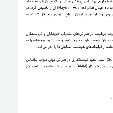
فق دیفای (DeFi) در بازار رمزارزها به شمار می‌رود. این پروتکل مبتنی‌بر بلاک‌چین اتریوم ایجاد
شده است. نقطه آغاز یونی سواپ به نوامبر ۲۰۱۸ برمی‌گردد که فردی به‌ نام هیدن آدامز (Hayden Adams) آن را تأسیس کرد. در
ابتدا تمرکز یونی سواپ روی مبادله توکن‌های مبتنی‌بر بلاک‌چین اتریوم بود؛ اما امروز امکان سواپ ارزهای دیجیتال ۱۳ شبکه
 می‌گیرد. در صرافی‌های متمرکز، خریداران و فروشندگان
‌عنوان واسطه وارد عمل می‌شود و سفارش‌های مشابه را به
ده از قراردادهای هوشمند سفارش‌ها را اجرا می‌کند.
زبان برنامه‌نویسی قراردادهای هوشمند یونی سواپ سالیدیتی (Solidity) است. نحوه قیمت‌گذاری در صرافی یونی سواپ براساس
موجودی استخرهای نقدینگی صورت می‌گیرد. یونی سواپ از مکانیزم بازارساز خودکار (AMM) برای مدیریت استخرهای نقدینگی
د: