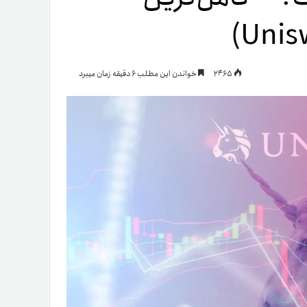
یمات
2465
خواندن این مطلب 6 دقیقه زمان میبرد
ج