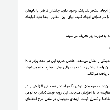
 ایجاد استخر نقدینگی وجود دارد. جفت‌ارز فرضی با نام‌های
را در صرافی ایجاد کنید. برای این منظور، ابتدا باید قرارداد
ده به‌صورت زیر تعریف می‌شود:
در رابطه بالا، X تعداد توکن A و Y تعداد توکن B موجود در استخر نقدینگی را نشان می‌دهد. حاصل ضرب این دو عدد برابر با K
مین رابطه ریاضی ساده در صرافی یونی سواپ انجام می‌شود.
 دریافت می‌کنند.
تصور کنید که سفارش خرید توکن A را با B در صرافی ثبت کنید. بدین‌ترتیب موجودی توکن B در استخر نقدینگی افزایش و در
مقابل موجودی توکن A نیز کاهش می‌یابد. پس قیمت توکن A در مقایسه با B افزایش می‌یابد. این رویه قیمت‌گذاری به نوعی
قاضا و کنترل قیمت ارزهای دیجیتال بر‌اساس نرخ لحظه‌ای