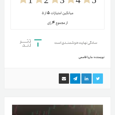
۵
میانگین امتیازات
از ۵
۴
از مجموع
رای
نویسنده:
ماریا قاسمی
توییتر
لینکدین
تلگرام
اشتراک
گذاری
از
طریق
ایمیل