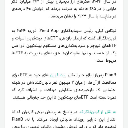
در سال ۲۰۲۴، هکرهای ارز دیجیتال بیش از ۲/۳ میلیارد دلار
دارایی را در ۱۶۵ حادثه به سرقت بردند که افزایش ۴۰ درصدی
در مقایسه با سال ۲۰۲۳ را نشان می‌دهد.
لوکاس کیلی، رئیس سرمایه‌گذاری Yield App، فوریه ۲۰۲۴ به
کوین‌تلگراف گفت که ازنظر بازدهی، ETFهای بیت‌کوین اسپات و
ETFهای فیوچر و سرمایه‌گذاری‌های مستقیم بیت‌کوین در اصل
یکسان هستند و تنها تفاوت آن‌ها هزینه‌های مدیریت به ETFها
مربوط است.
PlanB پس‌از اعلام خبر انتقال
بیت کوین
های خود به ETF برای
محافظت از آن‌ها، از میان ۲ میلیون نفر دنبال‌کننده‌اش در شبکه
اجتماعی X، بازخوردهای متفاوتی دریافت و اعتراف کرد که
نمی‌دانسته است ETFهای بیت‌کوین تا این حد جنجالی هستند.
به نقل از کوین‌تلگراف
، در پاسخ به پرسش برخی کاربران که آیا
انتقال این دارایی رویداد مالیاتی ایجاد می‌کند یا نه، PlanB
توضیح داد که برای او، فروش مشمول مالیات نیست؛ زیرا محل