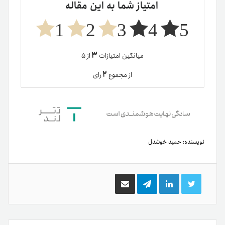
امتیاز شما به این مقاله
1
2
3
4
5
۳
میانگین امتیازات
از ۵
۲
از مجموع
رای
نویسنده:
حمید خوشدل
توییتر
لینکدین
تلگرام
اشتراک
گذاری
از
طریق
ایمیل