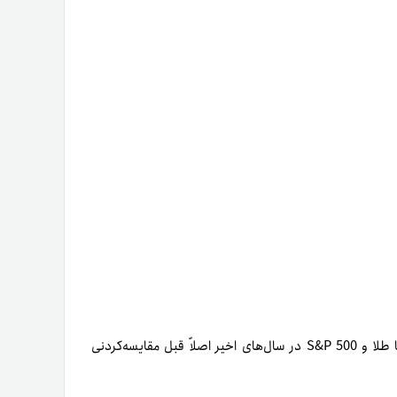
هما‌ن‌طور‌که مشاهده می‌کنید، میزان افزایش قیمت BTC در‌مقایسه‌با طلا و S&P 500 در سال‌های اخیر اصلاً قبل مقایسه‌کردنی