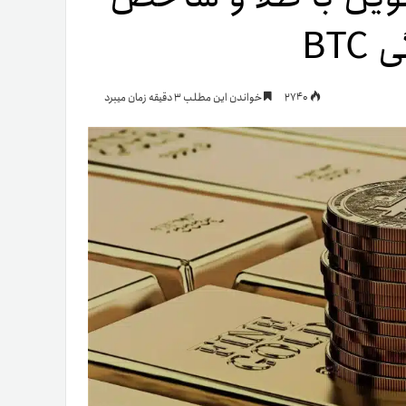
یمات
2740
خواندن این مطلب 3 دقیقه زمان میبرد
ج