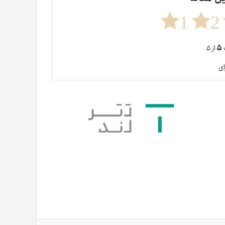
1
2
۵
ت
از ۵
ای