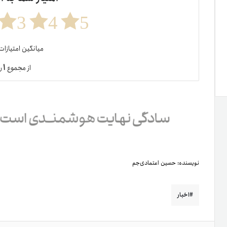
3
4
5
میانگین امتیازا
۱
از مجموع
ر
نویسنده:
حسین اعتمادی‌جم
اخبار