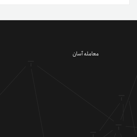
دعو
کسب 
کد 
معامله آسان