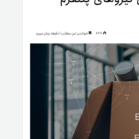
یمات
677
خواندن این مطلب 1 دقیقه زمان میبرد
ج