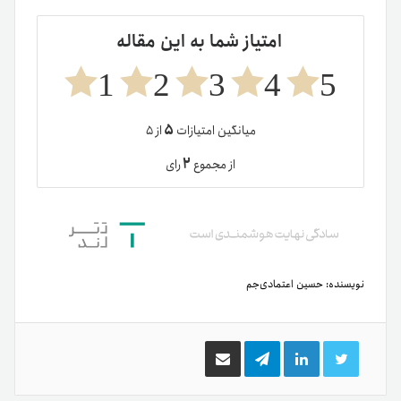
امتیاز شما به این مقاله
1
2
3
4
5
۵
میانگین امتیازات
از ۵
۲
از مجموع
رای
نویسنده:
حسین اعتمادی‌جم
توییتر
لینکدین
تلگرام
اشتراک
گذاری
از