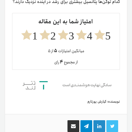
کدام توکن‌ها پتانسیل بیشتری برای رشد در آینده نزدیک دارند؟
امتیاز شما به این مقاله
1
2
3
4
5
۵
میانگین امتیازات
از ۵
۴
از مجموع
رای
نویسنده:
کیارش پورتارم
توییتر
لینکدین
تلگرام
اشتراک