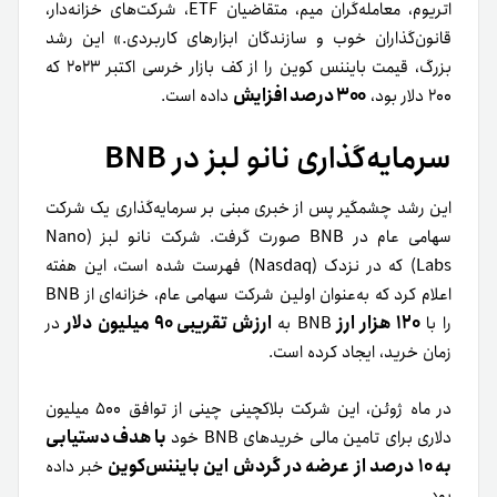
اتریوم، معامله‌گران میم، متقاضیان ETF، شرکت‌های خزانه‌دار،
قانون‌گذاران خوب و سازندگان ابزارهای کاربردی.» این رشد
بزرگ، قیمت بایننس کوین را از کف بازار خرسی اکتبر ۲۰۲۳ که
۳۰۰ درصد افزایش
۲۰۰ دلار بود،
داده است.
سرمایه‌گذاری نانو لبز در BNB
این رشد چشمگیر پس از خبری مبنی بر سرمایه‌گذاری یک شرکت
سهامی عام در BNB صورت گرفت. شرکت نانو لبز (Nano
Labs) که در نزدک (Nasdaq) فهرست شده است، این هفته
اعلام کرد که به‌عنوان اولین شرکت سهامی عام، خزانه‌ای از BNB
۱۲۰ هزار ارز
ارزش تقریبی ۹۰ میلیون دلار
را با
BNB به
در
زمان خرید، ایجاد کرده است.
در ماه ژوئن، این شرکت بلاکچینی چینی از توافق ۵۰۰ میلیون
با هدف دستیابی
دلاری برای تامین مالی خریدهای BNB خود
به ۱۰ درصد از عرضه در گردش این بایننس‌کوین
خبر داده
بود.