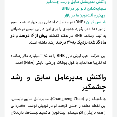
واکنش مدیرعامل سابق و رشد چشمگیر
سرمایه‌گذاری نانو لبز در BNB
اوج‌گیری آلت‌کوین‌ها در بازار
بایننس کوین
(BNB) در معاملات ابتدایی روز چهارشنبه، با عبور
از مرز ۸۰۰ دلار، رکورد جدیدی را برای این دارایی مبتنی بر صرافی
بیش از ۱۶ درصد
در
به ثبت رساند. BNB در هفته گذشته
و
ماه گذشته نزدیک به ۳۰ درصد
رشد داشته است.
این حرکت اخیر، ارزش بازار BNB را به ۱۱۱/۵ میلیارد دلار رسانده
که تقریبا هم‌اندازه با غول پوشاک ورزشی، نایکی (Nike) است.
واکنش مدیرعامل سابق و رشد
چشمگیر
چانگ‌پنگ ژائو (Changpeng Zhao)، مدیرعامل سابق بایننس،
این نقطه عطف را جشن گرفت. او در توییتی نوشت: «قدردانی
از همه بازیگران اکوسیستم، بیت‌کوین ماکسیمالیست‌ها، دارندگان