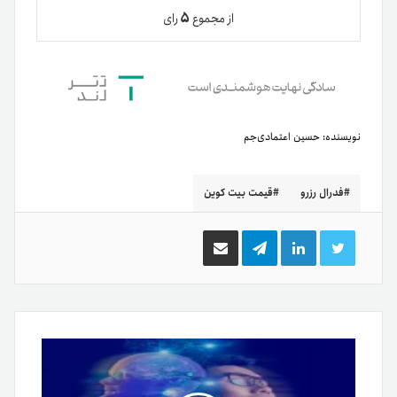
۵
از مجموع
رای
نویسنده:
حسین اعتمادی‌جم
فدرال رزرو
قیمت بیت کوین
توییتر
لینکدین
تلگرام
اشتراک
گذاری
از
طریق
ایمیل