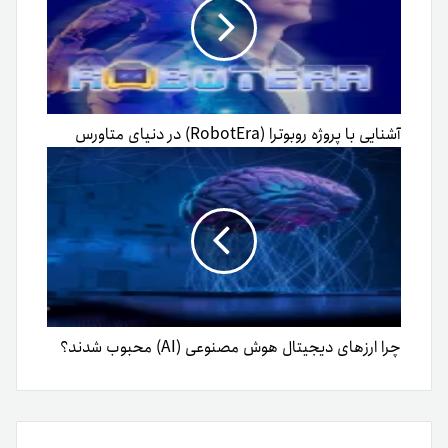
آشنایی با پروژه روبوترا (RobotEra) در دنیای متاورس
چرا ارزهای دیجیتال هوش مصنوعی (AI) محبوب شدند؟