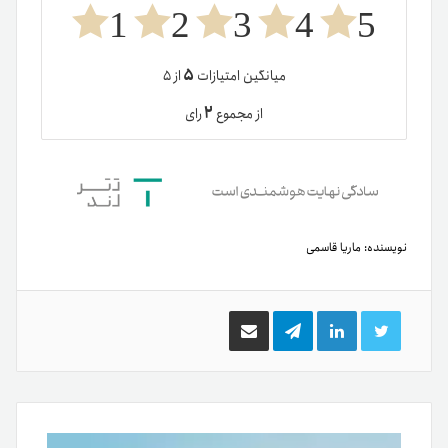
1
2
3
4
5
۵
میانگین امتیازات
از ۵
۲
از مجموع
رای
نویسنده:
ماریا قاسمی
توییتر
لینکدین
تلگرام
اشتراک
گذاری
از
طریق
ایمیل