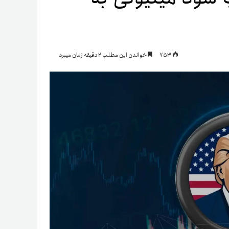
یمات
753
خواندن این مطلب 2 دقیقه زمان میبرد
ج