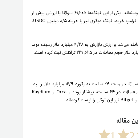
سرمایه‌گذاران بزرگ که به آن‌ها «نهنگ» می‌گویند، نیز به این روند پیوسته‌اند. یکی از این نهنگ‌ها ۶۱,۲۰۵ سولانا با ارزشی بیش از
۱۴/۳ میلیون دلار را از صرافی OKX برداشت و ۱/۲۷ میلیون میم کوین ترامپ خرید. نهنگ دیگری نیز با هزینه ۸/۵ میلیون USDC،
در زمان نگارش این مقاله، میم کوین TRUMP با قیمت ۱۸/۸۲ دلار معامله می‌شد و ارزش بازارش به ۴/۲۸ میلیارد دلار رسیده بود.
سولانا در مدت ۲۴ ساعت به رکورد ۱۲/۹ میلیارد دلار رسید.
طبق اطلاعات کوین‌گکو، Meteora با بیش از ۴ میلیارد دلار حجم معاملات در ۲۴ ساعت، پیشتاز بوده و Orca و Raydium
ین مقاله
1
2