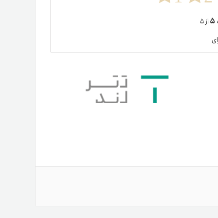
۵
ت
از ۵
ای