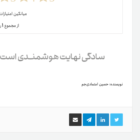
میانگین امتیازا
۱
از مجموع
ر
نویسنده:
حسین اعتمادی‌جم
توییتر
لینکدین
تلگرام
اشتراک
گذاری
از
طریق