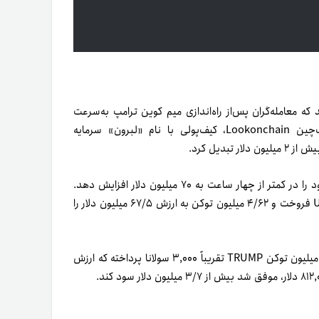
که معامله‌گران پس‌از راه‌اندازی میم کوین ترامپ به‌سرعت
سودهای کلانی کسب کردند. بر‌اساس گزارش شرکت تحلیل بلاک‌چین Lookonchain، کیف‌پولی با نام «لبرون» سرمایه‌
یکی از معامله‌گران دیگر موفق شد سرمایه‌گذاری ۱/۱ میلیون دلاری خود را در کمتر از چهار ساعت به ۷۰ میلیون دلار افزایش دهد.
این فرد ۱/۳۵ میلیون توکن TRUMP را به قیمت ۳/۶۵ میلیون USDC فروخت و ۴/۶۲ میلیون توکن به ارزش ۶۷/۵ میلیون دلار را
همچنین، معامله‌گری ناشناس با نام 0xsun برای خرید نزدیک به یک‌میلیون توکن TRUMP تقریباً ۳,۰۰۰ سولانا پرداخته که ارزش