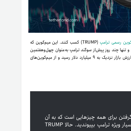
کوین رسمی ترامپ
(TRUMP) کسب کنند. این میم‌کوین که
ویه (۲۸ دی) معرفی شد و تنها چند روز پیش‌از سوگند ترامپ به‌عنوان چهل‌و‌هفتمین
رئیس‌جمهور ایالات متحده منتشر شد. TRUMP در چند ساعت به ارزش بازار نزدیک به ۹ میلیارد دلار رسید و از میم‌کوین‌های
فتن برای همه چیزهایی است که به آن
افتخار می‌کنیم. زمان پیروزی است! به جامعه بسیار ویژه ترامپ بپیوندید. حالا TRUMP