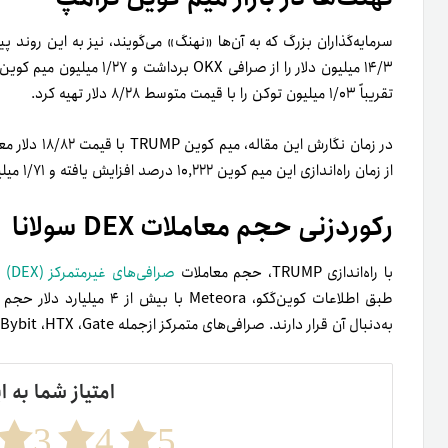
تقریباً ۱/۰۳ میلیون توکن را با قیمت متوسط ۸/۲۸ دلار تهیه کرد.
از زمان راه‌اندازی این میم کوین ۱۰,۲۲۲ درصد افزایش یافته و ۱/۷۱ میلیارد دلار حجم معاملات در ۲۲۷,۶۲۵ تراکنش ثبت کرده است.
رکوردزنی حجم معاملات DEX سولانا
با راه‌اندازی TRUMP، حجم معاملات
صرافی‌های غیرمتمرکز (DEX)
به‌دنبال آن قرار دارند. صرافی‌های متمرکز از‌جمله Bybit ،HTX ،Gate و Bitget نیز این توکن را لیست کرده‌اند.
امتیاز شما به ا
3
4
5