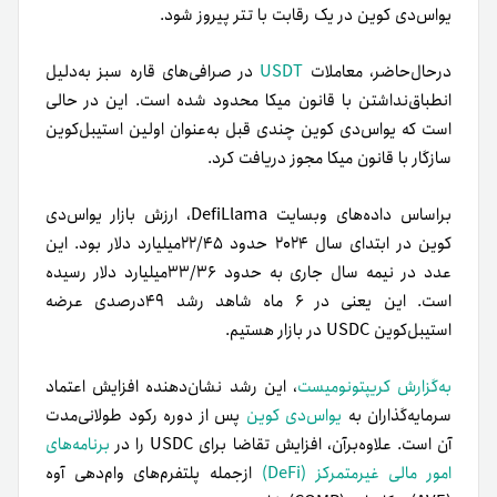
یو‌اس‌دی کوین در یک رقابت با تتر پیروز شود.
در‌حال‌حاضر، معاملات
USDT
در صرافی‌های قاره سبز به‌دلیل
انطباق‌نداشتن با قانون میکا محدود شده است. این در حالی
است که یو‌اس‌دی کوین چندی قبل به‌عنوان اولین استیبل‌کوین
سازگار با قانون میکا مجوز دریافت کرد.
براساس داده‌های وبسایت DefiLlama، ارزش بازار یو‌اس‌دی
کوین در ابتدای سال ۲۰۲۴ حدود ۲۲/۴۵میلیارد دلار بود. این
عدد در نیمه سال جاری به حدود ۳۳/۳۶میلیارد دلار رسیده
است. این یعنی در ۶ ماه شاهد رشد ۴۹درصدی عرضه
استیبل‌کوین USDC در بازار هستیم.
به‌گزارش کریپتونومیست
، این رشد نشان‌دهنده افزایش اعتماد
سرمایه‌گذاران به
یو‌‌اس‌دی کوین
پس از دوره رکود طولانی‌مدت
آن است. علاوه‌بر‌آن، افزایش تقاضا برای USDC را در
برنامه‌های
امور مالی غیرمتمرکز (DeFi)
ازجمله پلتفرم‌های وام‌دهی آوه