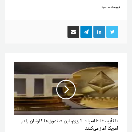
نویسنده:
سینا
توییتر
لینکدین
تلگرام
اشتراک
گذاری
از
طریق
ایمیل
با تأیید ETF اسپات اتریوم، این صندوق‌ها کارشان را در
آمريکا آغاز می‌کنند