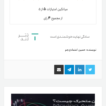
۵
میانگین امتیازات
از ۵
۴
از مجموع
رای
نویسنده:
حسین اعتمادی‌جم
توییتر
لینکدین
تلگرام
اشتراک
گذاری
از
طریق
ایمیل