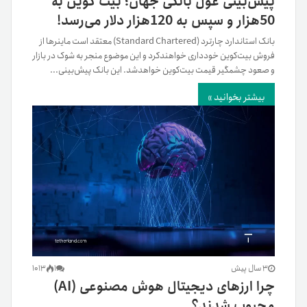
پیش‌بینی غول بانکی جهان؛ بیت کوین به
50‌هزار و سپس به 120‌هزار دلار می‌رسد!
بانک استاندارد چارترد (Standard Chartered) معتقد است ماینرها از
فروش بیت‌کوین خودداری خواهندکرد و این موضوع منجر به شوک در بازار
و صعود چشمگیر قیمت بیت‌کوین خواهد‌شد. این بانک پیش‌بینی...
بیشتر بخوانید »
3 سال پیش
1
1013
چرا ارزهای دیجیتال هوش مصنوعی (AI)
محبوب شدند؟