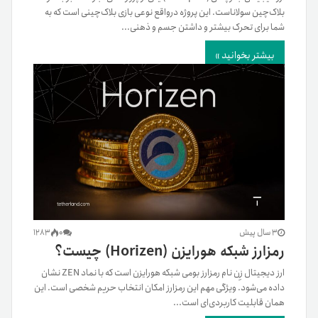
بلاک‌چین سولاناست. این پروژه در‌واقع نوعی بازی بلاک‌چینی است که به
شما برای تحرک بیشتر و داشتن جسم و ذهنی...
بیشتر بخوانید »
3 سال پیش
0
1283
رمزارز شبکه هورایزن (Horizen‌) چیست؟
ارز دیجیتال زِن نام رمزارز بومی شبکه هورایزن است که با نماد ZEN نشان
داده می‌شود. ویژگی مهم این رمزارز امکان انتخاب حریم شخصی است. این
همان قابلیت کاربردی‌ای است...