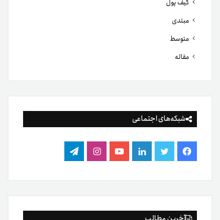
کیف پول
مبتدی
متوسط
مقاله
شبکه‌های اجتماعی
فیس
توییتر
لینکدین
یوتیوب
اینستاگرام
تلگرام
بوک
آخرین مطالب