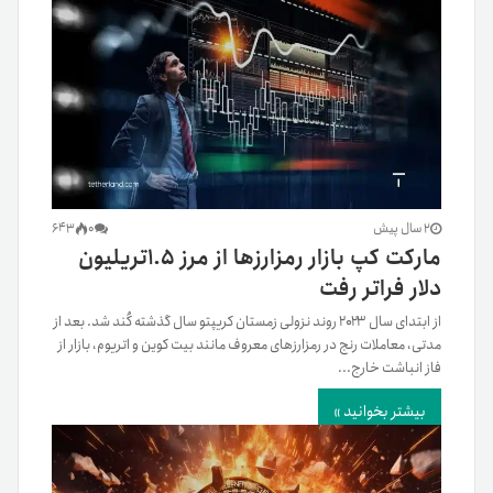
2 سال پیش
0
643
مارکت کپ بازار رمزارزها از مرز ۱.۵تریلیون
دلار فراتر رفت
از ابتدای سال ۲۰۲۳ روند نزولی زمستان کریپتو سال گذشته کُند شد. بعد از
مدتی، معاملات رنج در رمزارزهای معروف مانند بیت کوین و اتریوم، بازار از
فاز انباشت خارج...
بیشتر بخوانید »