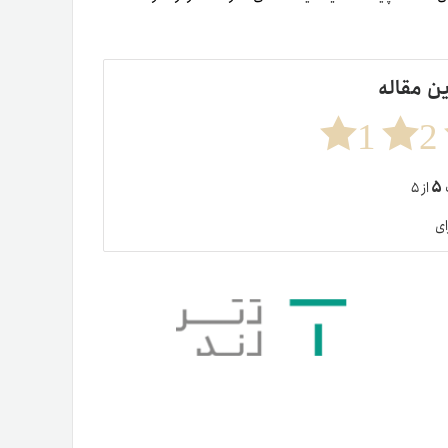
ین مقاله
1
2
۵
ت
از ۵
ای