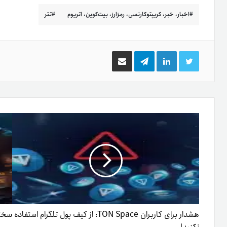
اخبار، خبر، کریپتوکارنسی، رمزارز، بیت‌کوین، اتریوم
تتر
توییتر
لینکدین
تلگرام
اشتراک
گذاری
از
طریق
ایمیل
هشدار برای کاربران TON Space: از کیف پول تلگرام استفاده
سختی