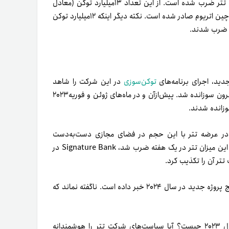
می‌نویسد که در سال ۲۰۲۳ مجموعاً ۲۲.۷۵میلیارد توکن تتر ضرب شده است. از این تعداد ۱۳میلیارد توکن (معادل
۵۷درصد) در بلاکچین ترون و درحدود ۹.۷۵میلیارد توکن نیز در بلاک‌چین اتریوم صادر شده است. نکته دیگر اینکه ۱۲میلیارد توکن
جدید، اجرای برنامه‌های
توکن‌سوزی
در این شرکت را شاهد
هستیم. برای مثال، ۲۲آگوست۲۰۲۳ معادل ۱.۲میلیارد تتر در بلاکچین ترون سوزانده شد. پیش‌از‌آن و در ماه‌های ژوئن و فوریه۲۰۲۳
و در عرضه تتر با این حجم در فضای مجازی دست‌به‌دست
می‌شود. به‌عنوان نمونه، یکی از کاربران توییتر اشاره کرد آخرین‌بار که این میزان تتر در یک هفته ضرب شد، Signature Bank در
تتر آن را تکذیب کرد.
اخیراً پائولو آردوینو در توییتی دیگر از آماده‌شدن تتر برای رونمایی پنج پروژه جدید در سال ۲۰۲۴ خبر داده است. ناگفته نماند که
درباره میزان چشمگیر عرضه تتر در سال ۲۰۲۳ چیست؟ آیا سیاست‌های شرکت تتر را هوشمندانه