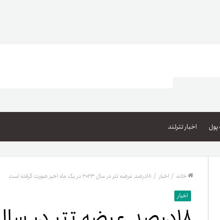
اعتبار خرید کالا
پاداش کیف‌پول تومانی
پول
اخبار تترلند
گیفت کارت
زبا
مهر تترلند
خانه
/
اخبار
/
۱۸درصد عرضه تتر در سال ۲۰۲۳ در یک ماه اخیر صورت گرفته است
مشخ
اخبار
حسا