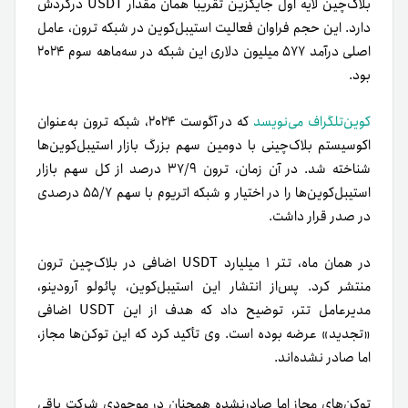
بلاک‌چین لایه اول جایگزین تقریباً همان مقدار USDT در‌گردش
دارد. این حجم فراوان فعالیت استیبل‌کوین در شبکه ترون، عامل
اصلی درآمد ۵۷۷ میلیون دلاری این شبکه در سه‌ماهه سوم ۲۰۲۴
بود.
کوین‌تلگراف می‌نویسد
که در آگوست ۲۰۲۴، شبکه ترون به‌عنوان
اکوسیستم بلاک‌چینی با دومین سهم بزرگ بازار استیبل‌کوین‌ها
شناخته شد. در آن زمان، ترون ۳۷/۹ درصد از کل سهم بازار
استیبل‌کوین‌ها را در اختیار و شبکه اتریوم با سهم ۵۵/۷ درصدی
در صدر قرار داشت.
در همان ماه، تتر ۱ میلیارد USDT اضافی در بلاک‌چین ترون
منتشر کرد. پس‌از انتشار این استیبل‌کوین، پائولو آرودینو،
مدیرعامل تتر، توضیح داد که هدف از این USDT اضافی
«تجدید» عرضه بوده است. وی تأکید کرد که این توکن‌ها مجاز،
اما صادر نشده‌اند.
توکن‌های مجاز اما صادرنشده همچنان در موجودی شرکت باقی