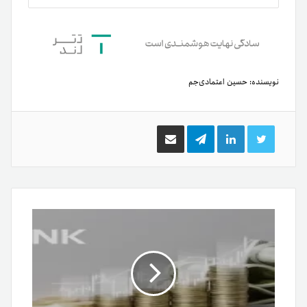
نویسنده:
حسین اعتمادی‌جم
توییتر
لینکدین
تلگرام
اشتراک
گذاری
از
طریق
ایمیل