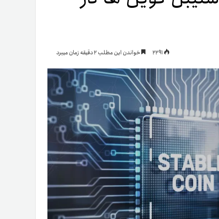
یمات
2291
خواندن این مطلب 2 دقیقه زمان میبرد
ج