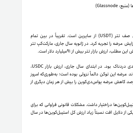
ا (منبع:
Glassnode
)
مهم‌ترین اتفاق سال ۲۰۲۳ در رابطه با استیبل کوین‌ها، جدا‌شدن صف تتر (USDT) از سایرین است. تقریباً در بین تمام
‌کوین‌های معروف بازار کریپتو، تنها تتر بود که در سال ۲۰۲۳ افزایش عرضه را تجربه کرد. در ژانویه سال جاری، مارکت‌کپ تتر
اوضاع برای سایر استیبل‌کوین‌ها در سال ۲۰۲۳ چیزی شبیه به تراژدی دردناک بود. در ابتدای سال جاری، ارزش بازار USDC،
د. در یک سال اخیر روند عرضه این توکن دائماً نزولی بوده است؛ به‌طوری‌که امروز
 کپ آن کمی بیشتر از ۲۵میلیارد دلار است. چیزی در‌حدود ۴۵درصد کاهش عرضه یو‌اس‌دی‌کوین را بیش از هر زمان دیگری از
ش بازار بین استیبل‌کوین‌ها در‌اختیار داشت. مشکلات قانونی فراوانی که برای
 از دلایل افت نسبتاً زیاد ارزش کل استیبل‌کوین‌ها در سال