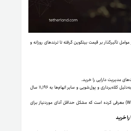
 عوامل تأثیرگذار بر قیمت بیتکوین گرفته تا ترندهای روزانه و
های مدیریت دارایی را خرید.
فاروق فاتح اوزر، مدیرعامل سابق صرافی تودکس (Thodex) ترکیه، به‌دلیل کلاه‌برداری و پول‌شویی و سایر اتهام‌ها به ۱۱,۱۹۶ سال
کاردانو فناوری جدیدی به نام ‌وارپ ترنزاکشن (Warp Transactions) معرفی کرده است که مشکل حداقل آدای موردنیاز برای
را خرید