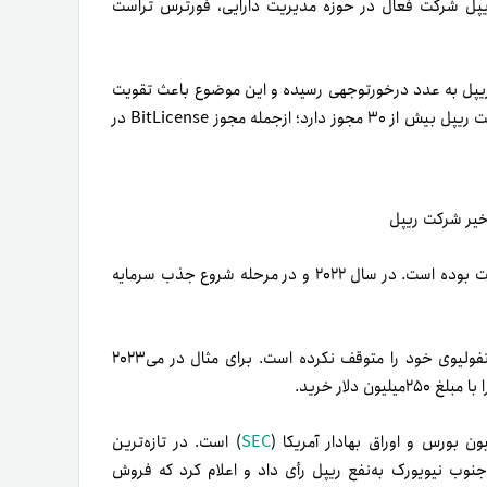
تامبر۲۰۲۳ (۱۷شهریور۱۴۰۲) منتشر شده، ریپل شرکت فعال در حوزه مدیریت دارایی، فورترس تراست
ی ریپل به عدد درخورتوجهی رسیده و این موضوع باعث تقویت
شرکت ریپل به‌عنوان انتقال‌دهنده پول شده است. در‌حال‌حاضر، شرکت ریپل بیش از ۳۰ مجوز دارد؛ از‌جمله مجوز BitLicense در
خیر شرکت ریپل
پیش‌از‌این نیز شرکت ریپل یکی از سرمایه‌گذاران شرکت فورترس تراست بوده است. در سال ۲۰۲۲ و در مرحله شروع جذب سرمایه
نکته مهم این است که در طول بازار نزولی اخیر، ریپل گسترش پورتفولیوی خود را متوقف نکرده است. برای مثال در می۲۰۲۳
 بورس و اوراق بهادار آمریکا (
SEC
) است. در تازه‌ترین
در جولای۲۰۲۳ (خرداد۱۴۰۲) دادگاه ناحیه جنوب نیویورک به‌نفع ریپل رأی داد و اعلام کرد که فروش