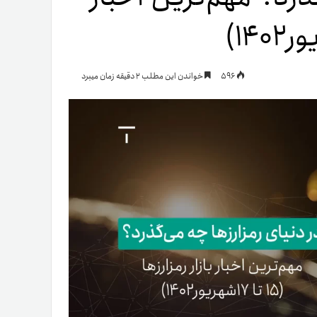
یمات
596
خواندن این مطلب 2 دقیقه زمان میبرد
ج