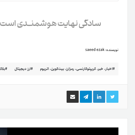
نویسنده:
saeed ezak
اخبار، خبر، کریپتوکارنسی، رمزارز، بیت‌کوین، اتریوم
ارز دیجیتال
بلا
توییتر
لینکدین
تلگرام
اشتراک
گذاری
از
طریق
ایمیل