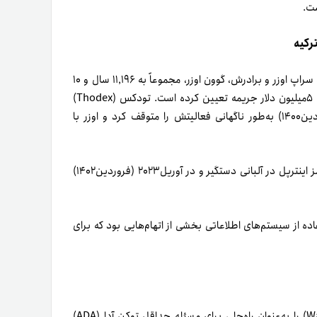
فاروق فاتح اوزر، مدیرعامل صرافی تودکس ترکیه، به‌همراه خواهرش، سراپ اوزر و برادرش، گوون اوزر، مجموعاً به ۱۱٬۱۹۶ سال و ۱۰
ماه و ۱۵ روز زندان محکوم شدند. همچنین، دادگاه برای این متهمان ۵میلیون دلار جریمه تعیین کرده است. تودکس (Thodex)
یکی از صرافی‌های رمزارزی بزرگ‌ ترکیه بود که در آوریل‌۲۰۲۱ (فروردین‌۱۴۰۰) به‌طور ناگهانی فعالیتش را متوقف کرد و اوزر با
در آگوست۲۰۲۲ (مرداد‌۱۴۰۱)، فاروق فاتح اوزر پس از صدور اعلان قرمز اینترپل در آلبانی دستگیر و در آوریل۲۰۲۳ (فروردین۱۴۰۲)
ده از سیستم‌های اطلاعاتی بخشی از اتهام‌هایی بود که برای
فناوری جدیدی به‌ نام وارپ ترنزاکشن (Warp Transactions) را به‌عنوان راه‌حلی برای مسئله حداقل توکن آدا (ADA)