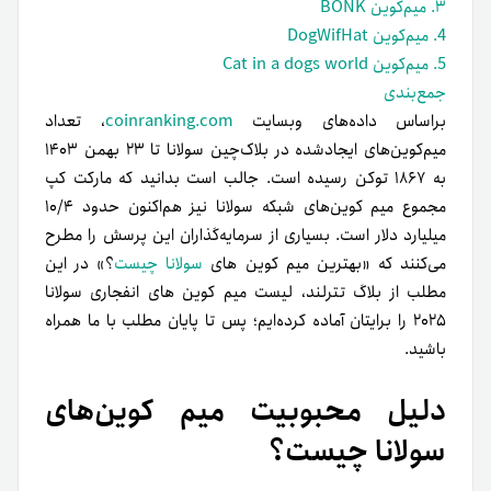
۳. میم‌کوین BONK
4. میم‌کوین DogWifHat
5. میم‌کوین Cat in a dogs world
جمع‌بندی
براساس داده‌های وبسایت
coinranking.com
، تعداد
میم‌کوین‌های ایجاد‌شده در بلاک‌چین سولانا تا ۲۳ بهمن ۱۴۰۳
به ۱۸۶۷ توکن رسیده است. جالب است بدانید که مارکت کپ
مجموع میم کوین‌های شبکه سولانا نیز هم‌اکنون حدود ۱۰/۴
میلیارد دلار است. بسیاری از سرمایه‌گذاران این پرسش را مطرح
می‌کنند که «بهترین میم کوین های
سولانا چیست
؟» در این
مطلب از بلاگ تترلند، لیست میم کوین های انفجاری سولانا
۲۰۲۵ را برایتان آماده کرد‌ه‌ایم؛ پس تا پایان مطلب با ما همراه
باشید.
دلیل محبوبیت میم کوین‌های
سولانا چیست؟