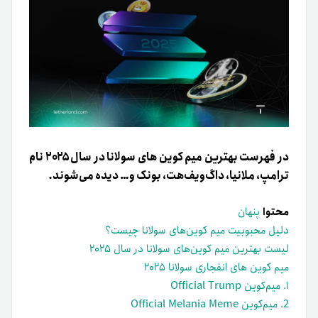
در فهرست بهترین میم کوین های سولانا در سال ۲۰۲۵ نام
ترامپ، ملانیا، داگ‌ویف‌هت، بونک و… دیده می‌شوند.
محتوا
پنهان
دلیل محبوبیت میم کوین‌های سولانا چیست؟
لیست بهترین میم کوین‌های سولانا در سال ۲۰۲۵
میم کوین های انفجاری سولانا ۲۰۲۵
۱. میم‌کوین Official Trump
2. میم‌کوین Official Melania Meme