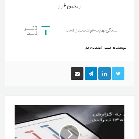
۶
از مجموع
رای
نویسنده:
حسین اعتمادی‌جم
توییتر
لینکدین
تلگرام
اشتراک
گذاری
از
طریق
ایمیل