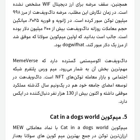
همچنین، سقف عرضه برای ارز دیجیتال WIF مشخص نشده
است. در زمان نگارش این مطلب، عرضه داگ‌ویف‌هت از مرز ۹۹۸
میلیون توکن عبور کرده است. در ژانویه و فوریه ۲۰۲۵، میانگین
حجم معاملات روزانه داگ‌ویف‌هت بیش از ۲۰۰ میلیون دلار بوده
است. جالب است بدانید که اولین میم‌کوین سولانا که موفق شد
از مرز یک دلار عبور کند، dogwifhat بود.
داگ‌ویف‌هت اکوسیستمی گسترده دارد که MemeVerse
مهم‌ترین بخش آن به‌ شمار می‌رود. میم ورس پلتفرم شبکه
اجتماعی و بازار معامله توکن‌های NFT است. داگ‌ویف‌هت در
توسعه اعضای جامعه خود هم در یک‌ونیم سال گذشته عملکرد
موفقی داشته و اکنون بیش از 130 هزار نفر دنبال‌کننده در ایکس
دارد.
5. میم‌کوین Cat in a dogs world
میم‌کوین Cat in a dogs world با نماد معاملاتی MEW
ارزان‌ترین توکن در جمع بهترین میم کوین های سولانا بعد‌از