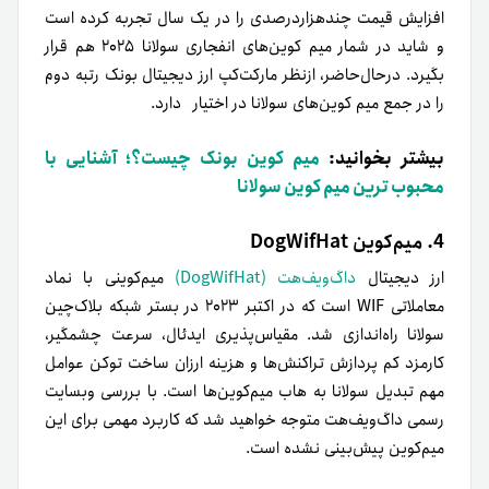
افزایش قیمت چندهزاردرصدی را در یک سال تجربه کرده است
و شاید در شمار میم کوین‌های انفجاری سولانا ۲۰۲۵ هم قرار
بگیرد. در‌حال‌حاضر، از‌نظر مارکت‌کپ ارز دیجیتال بونک رتبه دوم
را در جمع میم کوین‌های سولانا در اختیار دارد.
بیشتر بخوانید:
میم کوین بونک چیست؟؛ آشنایی با
محبوب ترین میم کوین سولانا
4. میم‌کوین DogWifHat
ارز دیجیتال
داگ‌ویف‌هت (DogWifHat)
میم‌کوینی با نماد
معاملاتی WIF است که در اکتبر ۲۰۲۳ در بستر شبکه بلاک‌چین
سولانا راه‌اندازی شد. مقیاس‌پذیری ایدئال، سرعت چشمگیر،
کارمزد کم پردازش تراکنش‌ها و هزینه ارزان ساخت توکن عوامل
مهم‌ تبدیل سولانا به هاب میم‌کوین‌ها است. با بررسی وبسایت
رسمی داگ‌ویف‌هت متوجه خواهید شد که کاربرد مهمی برای این
میم‌کوین پیش‌بینی نشده است.