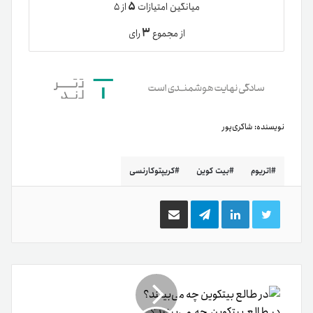
۵
میانگین امتیازات
از ۵
۳
از مجموع
رای
نویسنده:
شاکری‌پور
اتریوم
بیت کوین
کریپتوکارنسی
توییتر
لینکدین
تلگرام
اشتراک
گذاری
از
طریق
ایمیل
در طالع بیتکوین چه می‌بینند؟