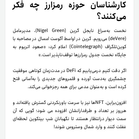
کارشناسان حوزه رمزارز چه فکر
می‌کنند؟
نخست به‌سراغ نایجل گرین (Nigel Green)، مدیرعامل
(deVere) می‌رویم. گرین در اواسط آگوست امسال در مصاحبه با
کوین‌تلگراف (Cointelegraph) اعلام کرد: «صعود اتریوم به
جایگاه نخست جدول رمزارزها توقف‌ناپذیر است.»
اگر دقت کنیم درمی‌یابیم که DeFi در مدت‌زمان کوتاهی موفقیت
چشمگیری به‌دست آورده و قلمروهای جدیدی را به‌آسانی فتح
کرده است و به‌عنوان مدعی برای همه رجز‌خوانی می‌کند.
افزون‌براین، NFTها نیز با سرعت باورنکردنی گسترش یافته‌اند و
هرروز بر تعداد و طرفدارانشان افزوده می شود؛ گویی که آن
سمت دیوار درانتظار هستند تا نگهبانانِ شبِ بیتکوین لحظه‌ای
غفلت کنند و وارد شمال وستروس شوند!