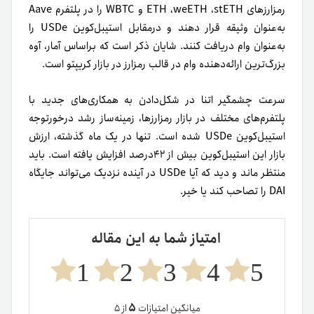
رمزارزهای ETH ،weETH ،stETH و WBTC را در پلتفرم Aave
به‌عنوان وثیقه قرار دهند و درمقابل استیبل‌کوین USDe را
به‌عنوان وام دریافت کنند. شایان ذکر است که براساس آمار، آوه
بزرگ‌ترین ارائه‌دهنده وام در قالب رمزارز در بازار کریپتو است.
سرعت چشمگیر اتنا در شکل‌دادن به‌ همکاری‌های جدید با
پلتفرم‌های مختلف در بازار رمزارزها، زمینه‌ساز رشد درخورتوجه
استیبل‌کوین USDe شده است. تنها در یک ماه گذشته، ارزش
بازار این استیبل‌کوین بیش از ۴۲درصد افزایش یافته است. باید
منتظر ماند و دید که آیا USDe در آینده نزدیک می‌تواند جایگاه
DAI را تصاحب کند یا خیر.
امتیاز شما به این مقاله
1
2
3
4
5
۵
میانگین امتیازات
از ۵