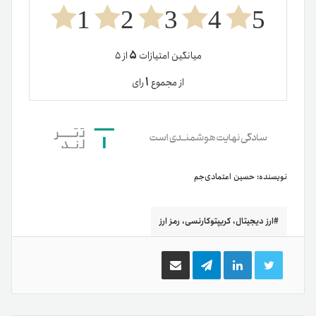
1
2
3
4
5
۵
میانگین امتیازات
از ۵
۱
از مجموع
رای
نویسنده:
حسین اعتمادی‌جم
ارز دیجیتال، کریپتوکارنسی، رمز ارز
توییتر
لینکدین
تلگرام
اشتراک
گذاری
از
طریق
ایمیل