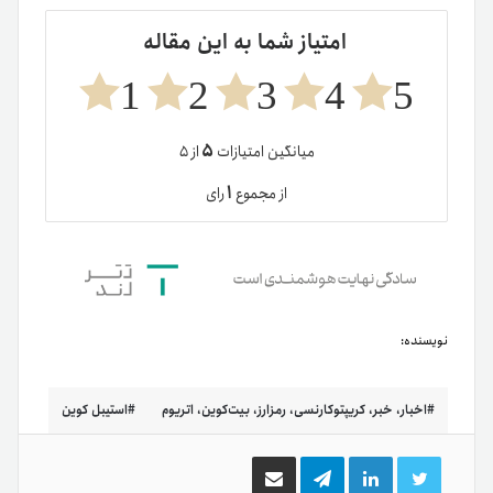
امتیاز شما به این مقاله
1
2
3
4
5
۵
میانگین امتیازات
از ۵
۱
از مجموع
رای
نویسنده:
اخبار، خبر، کریپتوکارنسی، رمزارز، بیت‌کوین، اتریوم
استیبل کوین
توییتر
لینکدین
تلگرام
اشتراک