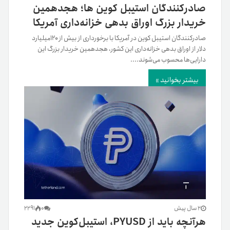
صادرکنندگان استیبل کوین ها؛ هجدهمین
خریدار بزرگ اوراق بدهی خزانه‌داری آمریکا
صادرکنندگان استیبل کوین در آمریکا با برخورداری از بیش از ۱۲۰میلیارد
دلار از اوراق بدهی خزانه‌داری این کشور، هجدهمین خریدار بزرگ این
دارایی‌ها محسوب می‌شوند....
بیشتر بخوانید »
2 سال پیش
0
2291
هرآنچه باید از PYUSD، استیبل‌کوین جدید