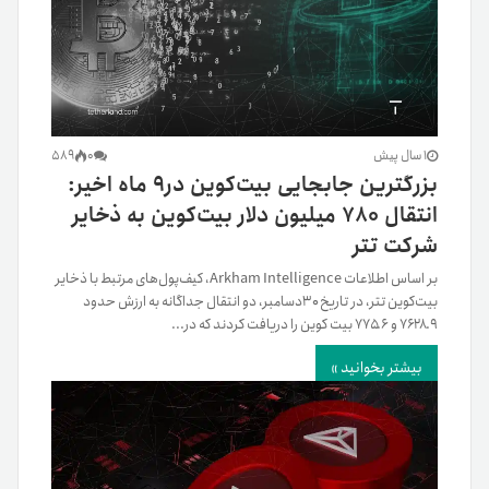
1 سال پیش
0
589
بزرگترین جابجایی بیت‌کوین در۹ ماه اخیر:
انتقال ۷۸۰ میلیون دلار بیت‌کوین به ذخایر
شرکت تتر
بر اساس اطلاعات Arkham Intelligence، کیف‌پول‌های مرتبط با ذخایر
بیت‌کوین تتر، در تاریخ ۳۰دسامبر، دو انتقال جداگانه به ارزش حدود
۷۶۲۸.۹ و ۷۷۵.۶ بیت کوین را دریافت کردند که در...
بیشتر بخوانید »