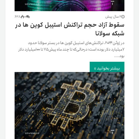
2 سال پیش
0
628
سقوط آزاد حجم تراکنش استیبل کوین ها در
شبکه سولانا
در ژوئن۲۰۲۴، تراکنش‌های استیبل کوین ها در بستر سولانا حدود
۷میلیارد دلار بوده است؛ درحالی‌که تا چند ماه پیش ۷۵ تا ۱۰۰میلیارد دلار
بود....
بیشتر بخوانید »