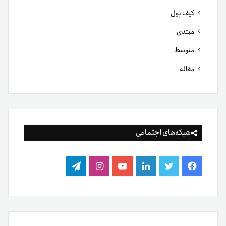
کیف پول
مبتدی
متوسط
مقاله
شبکه‌های اجتماعی
فیس
توییتر
لینکدین
یوتیوب
اینستاگرام
تلگرام
بوک