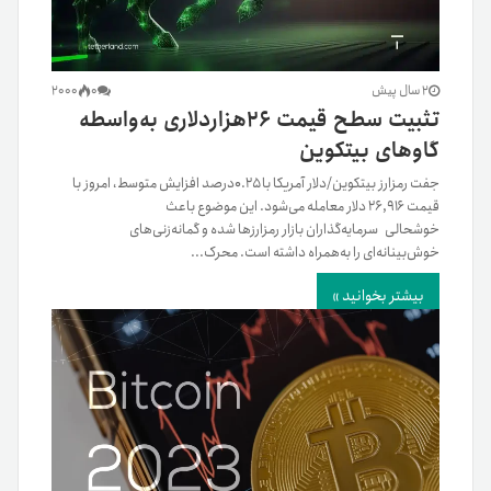
2 سال پیش
0
2000
تثبیت سطح قیمت ۲۶هزاردلاری به‌واسطه
گاوهای بیتکوین
جفت رمزارز بیتکوین/دلار آمریکا با ۰.۲۵درصد افزایش متوسط، امروز با
قیمت ۲۶,۹۱۶ دلار معامله می‌شود. این موضوع باعث
خوشحالی سرمایه‌گذاران بازار رمزارزها شده و گمانه‌زنی‌های
خوش‌بینانه‌ای را به‌همراه داشته است. محرک...
بیشتر بخوانید »