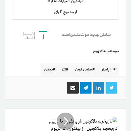
۵
میانگین امتیازات
از ۵
۲
از مجموع
رای
نویسنده:
شاکری‌پور
ارز پایدار
استیبل کوین
تتر
دیفای
توییتر
لینکدین
تلگرام
اشتراک
گذاری
از
طریق
ایمیل
تاریخچه بلاکچین؛ از بیتکوین تا اتریوم