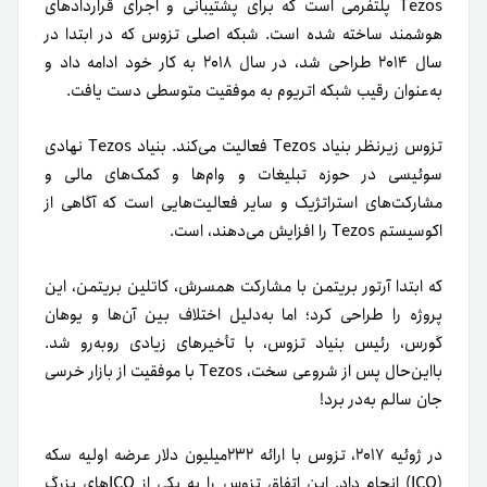
Tezos پلتفرمی است که برای پشتیبانی و اجرای قراردادهای
هوشمند ساخته شده است. شبکه اصلی تزوس که در ابتدا در
سال ۲۰۱۴ طراحی شد، در سال ۲۰۱۸ به کار خود ادامه داد و
به‌عنوان رقیب شبکه اتریوم به موفقیت متوسطی دست یافت.
تزوس زیرنظر بنیاد Tezos فعالیت می‌کند. بنیاد Tezos نهادی
سوئیسی در حوزه تبلیغات و وام‌ها و کمک‌های مالی و
مشارکت‌های استراتژیک و سایر فعالیت‌هایی است که آگاهی از
اکوسیستم Tezos را افزایش می‌دهند، است.
که ابتدا آرتور بریتمن با مشارکت همسرش، کاتلین بریتمن، این
پروژه را طراحی کرد؛ اما به‌دلیل اختلاف بین آن‌ها و یوهان
گورس، رئیس بنیاد تزوس، با تأخیرهای زیادی روبه‌رو شد.
با‌این‌حال پس از شروعی سخت، Tezos با موفقیت از بازار خرسی
جان سالم به‌در برد!
در ژوئیه ۲۰۱۷، تزوس با ارائه ۲۳۲میلیون دلار عرضه اولیه سکه
(ICO) انجام داد. این اتفاق تزوس را به یکی از ICOهای بزرگ‌