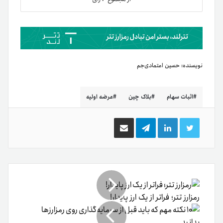
نویسنده:
حسین اعتمادی‌جم
اثبات سهام
بلاک چین
عرضه اولیه
توییتر
لینکدین
تلگرام
اشتراک
گذاری
از
طریق
ایمیل
رمزارز تتر؛ فراتر از یک ارز پایدار!