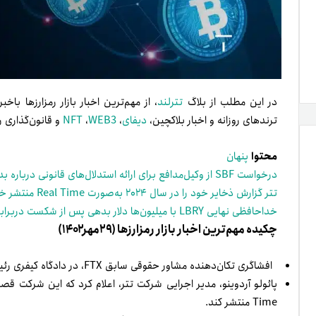
در این مطلب از بلاگ
تترلند
، از مهم‌ترین اخبار بازار رمزارزها باخب
ترندهای روزانه و اخبار بلاکچین،
دیفای
،
WEB3
،
NFT
و قانون‌گذاری رم
محتوا
پنهان
درخواست SBF از وکیل‌مدافع برای ارائه استدلال‌های قانونی درباره بدهی Alameda
تتر گزارش ذخایر خود را در سال ۲۰۲۴ به‌صورت Real Time منتشر خواهد کرد
خداحافظی نهایی LBRY با میلیون‌ها دلار بدهی پس از شکست دربرابر SEC
چکیده مهم‌ترین اخبار بازار رمزارزها (۲۹مهر۱۴۰۲)
افشاگری تکان‌دهنده مشاور حقوقی سابق FTX، در دادگاه کیفری رئیس سابق خود، سم بنکمن‌فرید
Time منتشر کند.