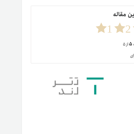
ین مقاله
1
2
۵
ت
از ۵
ای