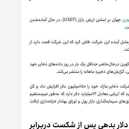
وین
جهان بر اساس ارزش بازار (USDT)، در حال آماده‌شدن
ت.
رعامل آینده این شرکت، فاش کرد که این شرکت قصد دارد از
ند.
کوین در‌حال‌حاضر حداقل یک‌ بار در روز داده‌های ذخایر خود
ی، گزارش‌های ذخیره ماهانه را منتشر می‌کند.
بر‌اساس گواهی سه‌ماهه دوم ۲۰۲۳ تتر از شرکت حسابداری BDO، شرکت ذخایر مازاد خود را ۸۵۰میلیون دلار افزایش داد و کل
ذخایر مازاد را به ۳.۳میلیارد دلار رساند. همچنین، این شرکت فاش کرد که ارزشی معادل ۷۲میلیارد دلار دارد که به‌طور غیرمستقیم
ای سرمایه‌گذاری بازار پول و اوراق بهادار خزانه‌داری ایالات
L با میلیون‌ها دلار بدهی پس از شکست دربرابر