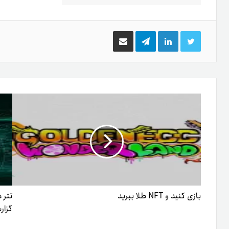
توییتر
لینکدین
تلگرام
اشتراک
گذاری
از
طریق
ایمیل
بازی کنید و NFT طلا ببرید
گزار