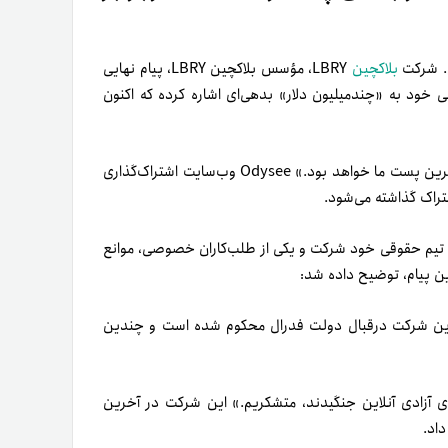
بلاکچین
LBRY، مؤسس بلاکچین LBRY، پیام نهایی
خود به «چند‌میلیون دلار» بدهی‌‌ای اشاره کرده که اکنون
۲۰اکتیر۲۰۲۳، تیم LBRY Inc. در بیانیه‌ای در Odysee گفت: «این آخرین پست ما خواهد بود.» Odysee وب‌سایت اشتراک‌گذاری
تیم حقوقی خود شرکت و یکی از طلب‌کاران خصوصی، موانع
 نیست. این شرکت د‌رقبال دولت فدرال محکوم شده است و چندین
 کسانی که با ما برای آزادی آنلاین جنگیدند، متشکریم.» این شرکت در آخرین