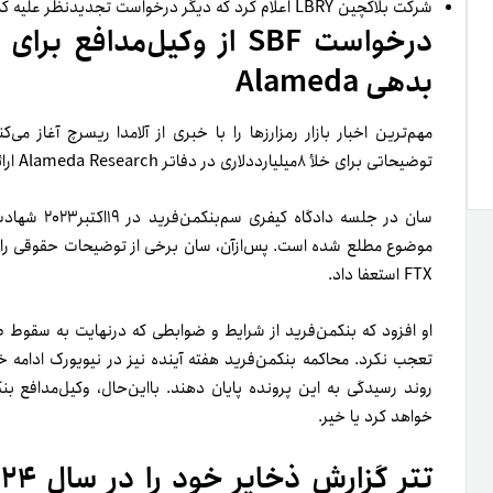
شرکت بلاکچین LBRY اعلام کرد که دیگر درخواست تجدیدنظر علیه کمیسیون بورس و اوراق بهادار ایالات متحده را دنبال نمی‌کند.
درخواست SBF از وکیل‌مدافع
بدهی Alameda
مهم‌ترین اخبار بازار رمزارزها را با خبری از آلامدا ریسرچ آغاز می‌کنیم. Can Sun، مشاور حقوق
توضیحاتی برای خلأ ۸‌میلیارددلاری در دفاتر Alameda Research ارائه دهد.
موضوع مطلع شده است. پس‌از‌آن، سان برخی از توضیحات حقوقی را در‌ا
FTX استعفا داد.
او افزود که بنکمن‌فرید از شرایط و ضوابطی که در‌نهایت به سقوط صراف
روند رسیدگی به این پرونده پایان دهند. بااین‌حال، وکیل‌مدافع ب
خواهد کرد یا خیر.