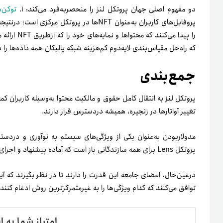
نویسنده:
حسین اعتمادی‌جم
پروتکل لنز
توییتر
لینکدین
تلگرام
اشتراک
گذاری
از
طریق
ایمیل