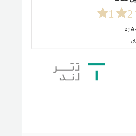
دیجیتال آپتوس در رقابت با سولانا
ارز دیجیتال تون کوین (TON) چیست؟
راهنمای کامل ارز دیجیتال تتر (USDT)
ها)
۴ اردیبهشت ۱۴۰۲