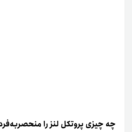
پروتکل Lens برای همه سازندگانی باز است که آماده پیشنهاد و اجرای ویژگی‌های جدید هستند.
در‌عین‌حال، اعضای جامعه این قدرت را دارند تا در نظر بگیرند که آیا
توافق می‌کنند که کدام ویژگی‌ها را به غیرمتمرکزترین روش ادغام کنند.
امتیاز شما به ا
3
4
5
میانگین امتیازا
۴
از مجموع
ر