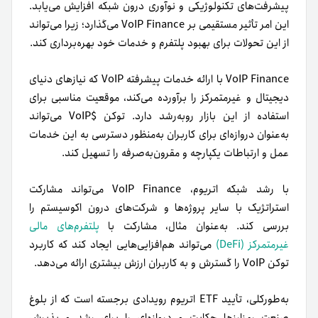
پیشرفت‌های تکنولوژیکی و نوآوری درون شبکه افزایش می‌یابد.
این امر تأثیر مستقیمی بر VoIP Finance می‌گذارد؛ زیرا می‌تواند
از این تحولات برای بهبود پلتفرم و خدمات خود بهره‌برداری کند.
VoIP Finance با ارائه خدمات پیشرفته VoIP که نیازهای دنیای
دیجیتال و غیرمتمرکز را برآورده می‌کند، موقعیت مناسبی برای
استفاده از این بازار روبه‌رشد دارد. توکن $VoIP می‌تواند
به‌عنوان دروازه‌ای برای کاربران به‌منظور دسترسی به این خدمات
عمل و ارتباطات یکپارچه و مقرون‌به‌صرفه را تسهیل کند.
با رشد شبکه اتریوم، VoIP Finance می‌تواند مشارکت
استراتژیک با سایر پروژه‌ها و شرکت‌های درون اکوسیستم را
بررسی کند. به‌عنوان‌ مثال، مشارکت با
پلتفرم‌های مالی
غیرمتمرکز (DeFi)
می‌تواند هم‌افزایی‌هایی ایجاد کند که کاربرد
توکن VoIP را گسترش و به کاربران ارزش بیشتری ارائه می‌دهد.
به‌طورکلی، تأیید ETF اتریوم رویدادی برجسته است که از بلوغ
صنعت رمزارزها حکایت و دروازه‌ای را برای رشد و پذیرش