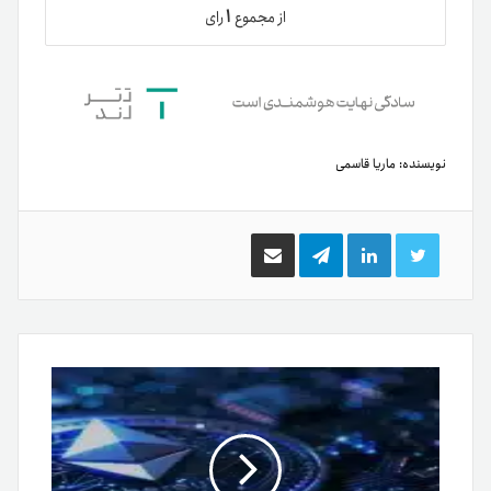
۱
از مجموع
رای
نویسنده:
ماریا قاسمی
توییتر
لینکدین
تلگرام
اشتراک
گذاری
از
طریق
ایمیل