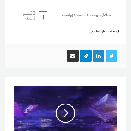
نویسنده:
ماریا قاسمی
توییتر
لینکدین
تلگرام
اشتراک
گذاری
از
طریق
ایمیل