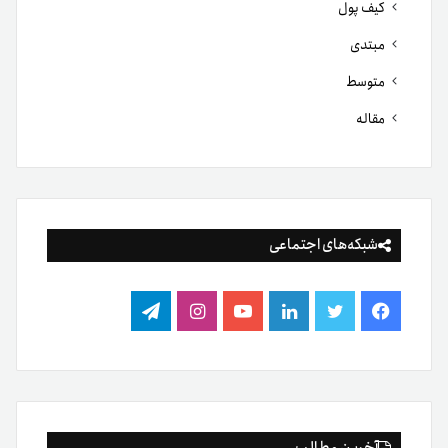
کیف پول
مبتدی
متوسط
مقاله
شبکه‌های اجتماعی
فیس
توییتر
لینکدین
یوتیوب
اینستاگرام
تلگرام
بوک
آخرین مطالب