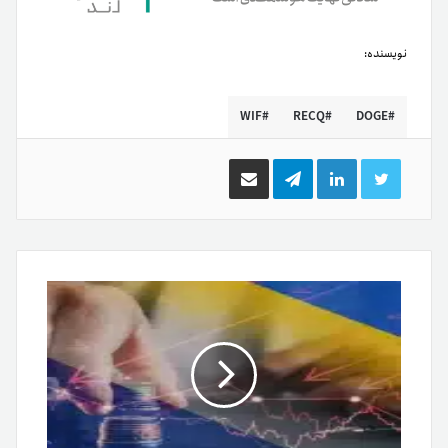
نویسنده:
WIF
RECQ
DOGE
توییتر
لینکدین
تلگرام
اشتراک
گذاری
از
طریق
ایمیل