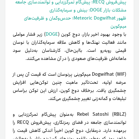
پیش‌فروش RECQ؛ پیش‌گام تمرکززدایی و توانمندسازی جامعه
مشکلات بازار DOGE؛ بینش و سرمایه‌گذاری
ظهور Meteoric Dogwifhat؛ حدس‌و‌گمان و ظرفیت‌های
میم‌کوین
با وجود بهبود اخیر بازار، دوج کوین (
DOGE
) زیر فشار عواملی
مانند فعالیت نهنگ‌ها و کاهش علاقه سرمایه‌گذاران با نوسان
قیمتی روبه‌رو است. بااین‌حال، کارشناسان به‌دلیل سود
ماهانه‌اش ظرفیت‌های صعودی را در آن مشاهده می‌کنند.
Dogwifhat (WIF) میم‌کوینی پرنوسان است که قیمت آن پس از
عرضه اولیه، تحت‌تأثیر ماهیت چنین توکن‌هایی افزایش
چشمگیری یافت. برخلاف دوج کوین، ارزش این توکن بر‌اساس
تبلیغات و گمانه‌زنی تغییر چشمگیری می‌کند.
Rebel Satoshi (RBLZ) به‌عنوان پیش‌گام تمرکززدایی و
توانمندسازی جامعه در فضای رمزنگاری، پیش‌فروش RECQ را
برعهده دارد. درمقابل، دوج کوین اخیراً اندکی کاهش قیمت را
شاهد بود که به‌طور بالقوه روندهای گسترده بازار را به‌چالش