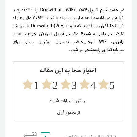
در هفته دوم آوریل۲۰۲۴، Dogwifhat (WIF) با ۰/۳۲درصد
افزایش درمقایسه‌با هفته اول این ماه با قیمت ۳/۹۳ دلار معامله
شد. تحلیلگران می‌گویند که قیمت Dogwifhat (WIF) با افزایش
تقاضا در بازار به ۴/۸۵ دلار در آوریل افزایش خواهد یافت.
ازاین‌رو، WIF در‌حال‌حاضر به‌عنوان بهترین رمزارز برای
سرمایه‌گذاری رتبه‌بندی می‌شود.
امتیاز شما به این مقاله
1
2
3
4
5
۵
میانگین امتیازات
از ۵
۱
از مجموع
رای