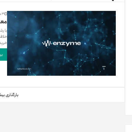
تنظ
3 سال پیش
معرف
با رش
خلاقا
خرو
خرید 
بی
بارگذاری بیش