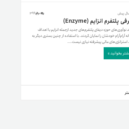
یمات
399
0
ی پلتفرم انزایم (Enzyme)
د نوآوری‌­های حوزه دیفای پلتفرم­‌های جدید ازجمله انزایم با اهداف
نه آرام­‌آرام خودشان را نمایان کردند. با استفاده از چنین بستری دیگر به
ج
استراتژی‌­های مالی پیشرفته نیازی نیست....
شتر بخوانید »
تر