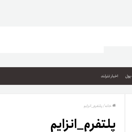
اعتبار خرید کالا
پاداش کیف‌پول تومانی
پول
اخبار تترلند
گیفت کارت
زبا
مهر تترلند
خانه
/
پلتفرم_انزایم
مشخ
پلتفرم_انزایم
حسا